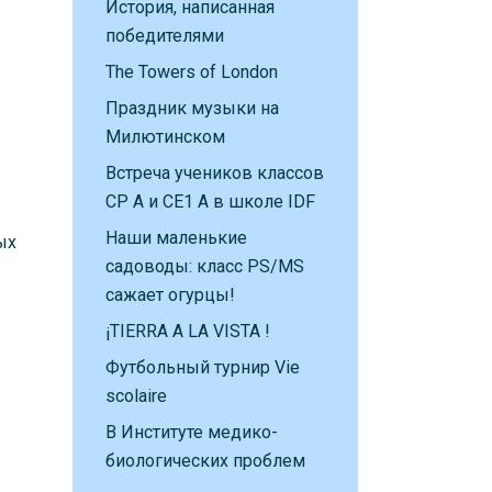
История, написанная
победителями
The Towers of London
Праздник музыки на
Милютинском
Встреча учеников классов
CP A и CE1 A в школе IDF
Наши маленькие
ых
садоводы: класс PS/MS
сажает огурцы!
¡TIERRA A LA VISTA !
Футбольный турнир Vie
scolaire
В Институте медико-
биологических проблем