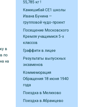
55,785 кг !
Камишибай CE1 школы
Ивана Бунина —
групповой чудо-проект
Посещение Московского
Кремля учащимися 5-х
классов
ку в
Граффити в лицее
в по
Результаты выпускных
на на
экзаменов
Коммеморация
Обращения 18 июня 1940
года
Поездка в Мелихово
Поездка в Абрамцево