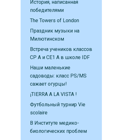
История, написанная
победителями
The Towers of London
Праздник музыки на
Милютинском
Встреча учеников классов
CP A и CE1 A в школе IDF
Наши маленькие
садоводы: класс PS/MS
сажает огурцы!
¡TIERRA A LA VISTA !
Футбольный турнир Vie
scolaire
В Институте медико-
биологических проблем