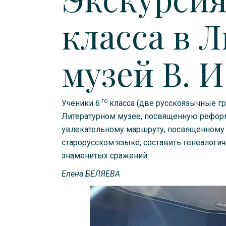
класса в 
музей В. И
-го
Ученики 6
класса (две русскоязычные г
Литературном музее, посвященную реформ
увлекательному маршруту, посвященному о
старорусском языке, составить генеалоги
знаменитых сражений.
Е
л
е
н
а
БЕЛЯЕВА