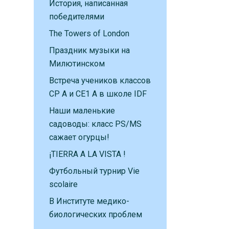
История, написанная
победителями
The Towers of London
Праздник музыки на
Милютинском
Встреча учеников классов
CP A и CE1 A в школе IDF
Наши маленькие
садоводы: класс PS/MS
сажает огурцы!
¡TIERRA A LA VISTA !
Футбольный турнир Vie
scolaire
В Институте медико-
биологических проблем