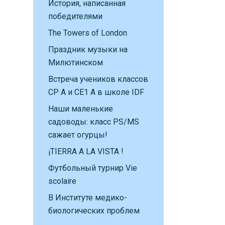
История, написанная
победителями
The Towers of London
Праздник музыки на
Милютинском
Встреча учеников классов
CP A и CE1 A в школе IDF
Наши маленькие
садоводы: класс PS/MS
сажает огурцы!
¡TIERRA A LA VISTA !
Футбольный турнир Vie
scolaire
В Институте медико-
биологических проблем