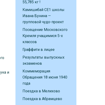
55,785 кг !
Камишибай CE1 школы
Ивана Бунина —
групповой чудо-проект
Посещение Московского
Кремля учащимися 5-х
классов
Граффити в лицее
Результаты выпускных
ого
экзаменов
Коммеморация
ука и
Обращения 18 июня 1940
года
Поездка в Мелихово
Поездка в Абрамцево