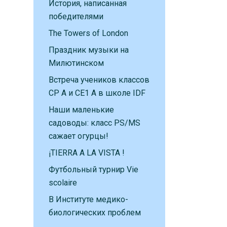
История, написанная
победителями
The Towers of London
Праздник музыки на
Милютинском
Встреча учеников классов
CP A и CE1 A в школе IDF
Наши маленькие
садоводы: класс PS/MS
сажает огурцы!
¡TIERRA A LA VISTA !
Футбольный турнир Vie
scolaire
В Институте медико-
биологических проблем