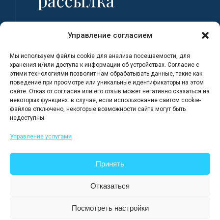
рассылка
Имя
Управление согласием
Мы используем файлы cookie для анализа посещаемости, для
Фамилия
хранения и/или доступа к информации об устройствах. Согласие с
этими технологиями позволит нам обрабатывать данные, такие как
поведение при просмотре или уникальные идентификаторы на этом
сайте. Отказ от согласия или его отзыв может негативно сказаться на
Адрес электронной почты
некоторых функциях: в случае, если использование сайтом cookie-
файлов отключено, некоторые возможности сайта могут быть
недоступны.
Я регистрируюсь, полностью
Управление услугами
ознакомившись с Политикой
конфиденциальности сайта.
Принять
Отказаться
Посмотреть настройки