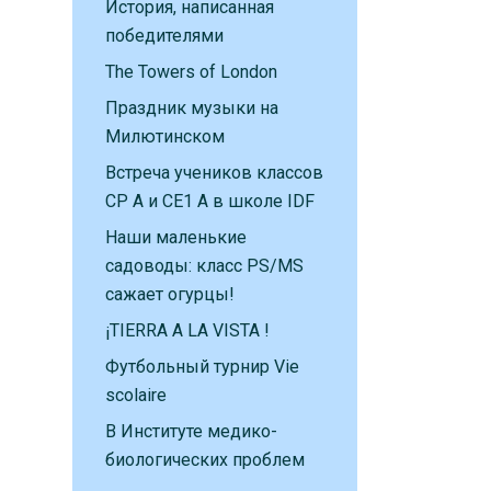
История, написанная
победителями
The Towers of London
Праздник музыки на
Милютинском
Встреча учеников классов
CP A и CE1 A в школе IDF
Наши маленькие
садоводы: класс PS/MS
сажает огурцы!
¡TIERRA A LA VISTA !
Футбольный турнир Vie
scolaire
В Институте медико-
биологических проблем