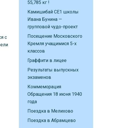
55,785 кг !
Камишибай CE1 школы
Ивана Бунина —
групповой чудо-проект
Посещение Московского
ся с
Кремля учащимися 5-х
рели
классов
Граффити в лицее
Результаты выпускных
экзаменов
Коммеморация
Обращения 18 июня 1940
года
Поездка в Мелихово
Поездка в Абрамцево