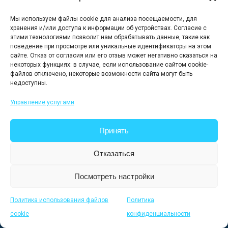
Соответствие
Мы используем файлы cookie для анализа посещаемости, для
хранения и/или доступа к информации об устройствах. Согласие с
этими технологиями позволит нам обрабатывать данные, такие как
поведение при просмотре или уникальные идентификаторы на этом
Политика конфиденциальности
сайте. Отказ от согласия или его отзыв может негативно сказаться на
некоторых функциях: в случае, если использование сайтом cookie-
Политика использования файлов
файлов отключено, некоторые возможности сайта могут быть
cookie
недоступны.
Юридическая информация
Управление услугами
Новостная
Принять
рассылка
Отказаться
Посмотреть настройки
Имя
Политика использования файлов
Политика
cookie
конфиденциальности
Фамилия