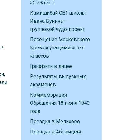
55,785 кг !
Камишибай CE1 школы
Ивана Бунина —
групповой чудо-проект
Посещение Московского
го
Кремля учащимися 5-х
классов
Граффити в лицее
ки,
Результаты выпускных
али
экзаменов
Коммеморация
Обращения 18 июня 1940
года
Поездка в Мелихово
Поездка в Абрамцево