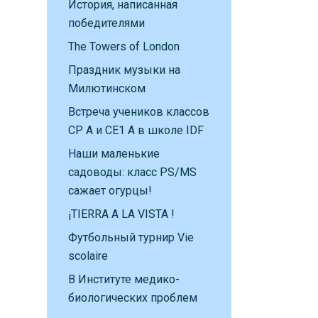
История, написанная
победителями
The Towers of London
Праздник музыки на
Милютинском
Встреча учеников классов
CP A и CE1 A в школе IDF
Наши маленькие
садоводы: класс PS/MS
сажает огурцы!
¡TIERRA A LA VISTA !
Футбольный турнир Vie
scolaire
В Институте медико-
биологических проблем