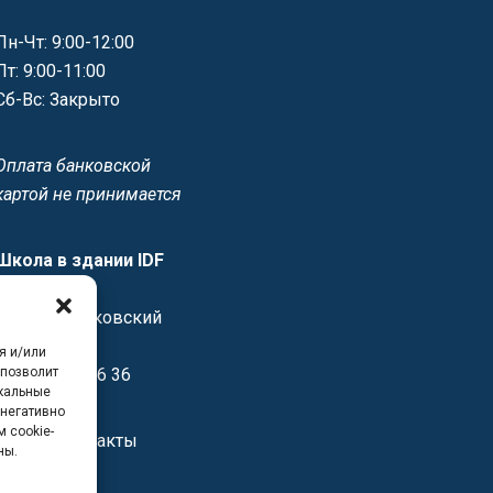
Пн-Чт: 9:00-12:00
Пт: 9:00-11:00
Сб-Вс: Закрыто
Оплата банковской
картой не принимается
Школа в здании IDF
12/16 1й
Спасоналивковский
переулок
я и/или
 позволит
+7 499 237 46 36
икальные
 негативно
 cookie-
Другие контакты
ны.