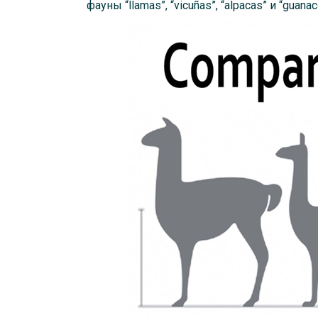
фауны “llamas”, “vicuñas”, “alpacas” и “guanac