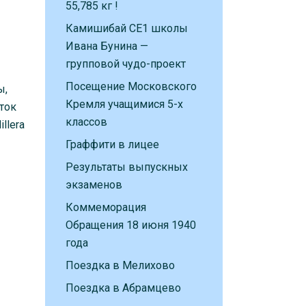
55,785 кг !
Камишибай CE1 школы
Ивана Бунина —
групповой чудо-проект
Посещение Московского
ы,
Кремля учащимися 5-х
ток
классов
llera
Граффити в лицее
Результаты выпускных
экзаменов
Коммеморация
Обращения 18 июня 1940
года
Поездка в Мелихово
Поездка в Абрамцево