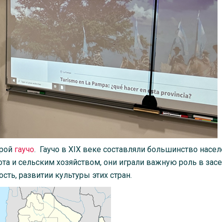
урой
гаучо
. Гаучо в XIX веке составляли большинство насе
ота и сельским хозяйством, они играли важную роль в зас
сть, развитии культуры этих стран.