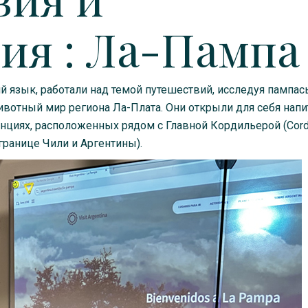
ия : Ла-Пампа
й язык, работали над темой путешествий, исследуя пампас
вотный мир региона Ла-Плата. Они открыли для себя напи
инциях, расположенных рядом с Главной Кордильерой (Cordi
границе Чили и Аргентины).