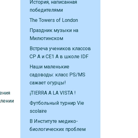
История, написанная
победителями
The Towers of London
Праздник музыки на
Милютинском
Встреча учеников классов
CP A и CE1 A в школе IDF
Наши маленькие
садоводы: класс PS/MS
сажает огурцы!
ления
¡TIERRA A LA VISTA !
елении
Футбольный турнир Vie
scolaire
В Институте медико-
биологических проблем