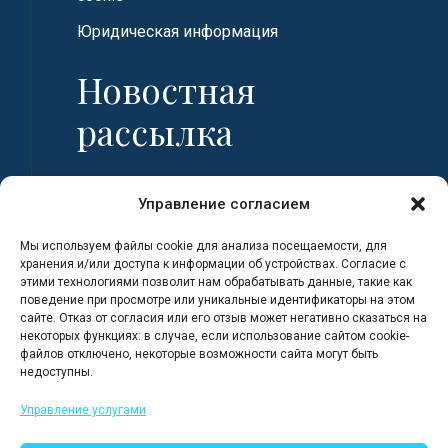
Юридическая информация
Новостная
рассылка
Имя
Управление согласием
Мы используем файлы cookie для анализа посещаемости, для
Фамилия
хранения и/или доступа к информации об устройствах. Согласие с
этими технологиями позволит нам обрабатывать данные, такие как
поведение при просмотре или уникальные идентификаторы на этом
сайте. Отказ от согласия или его отзыв может негативно сказаться на
Адрес электронной почты
некоторых функциях: в случае, если использование сайтом cookie-
файлов отключено, некоторые возможности сайта могут быть
недоступны.
Я регистрируюсь, полностью
Управление услугами
ознакомившись с Политикой
конфиденциальности сайта.