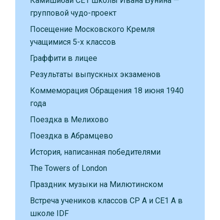
Камишибай CE1 школы Ивана Бунина —
групповой чудо-проект
Посещение Московского Кремля
учащимися 5-х классов
Граффити в лицее
Результаты выпускных экзаменов
Коммеморация Обращения 18 июня 1940
года
Поездка в Мелихово
Поездка в Абрамцево
История, написанная победителями
The Towers of London
Праздник музыки на Милютинском
Встреча учеников классов CP A и CE1 A в
школе IDF