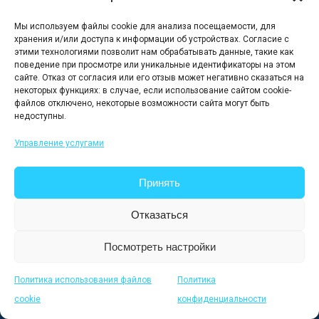
Оплата банковской картой не
Мы используем файлы cookie для анализа посещаемости, для
принимается
хранения и/или доступа к информации об устройствах. Согласие с
этими технологиями позволит нам обрабатывать данные, такие как
поведение при просмотре или уникальные идентификаторы на этом
Школа в здании IDF
сайте. Отказ от согласия или его отзыв может негативно сказаться на
12/16 1й Спасоналивковский
некоторых функциях: в случае, если использование сайтом cookie-
файлов отключено, некоторые возможности сайта могут быть
переулок
недоступны.
+7 499 237 46 36
Управление услугами
Другие контакты
Принять
PRONOTE
Отказаться
Посмотреть настройки
Parent
Политика использования файлов
Политика
cookie
конфиденциальности
Elève