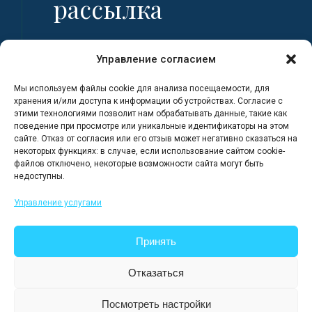
рассылка
Имя
Управление согласием
Мы используем файлы cookie для анализа посещаемости, для
Фамилия
хранения и/или доступа к информации об устройствах. Согласие с
этими технологиями позволит нам обрабатывать данные, такие как
поведение при просмотре или уникальные идентификаторы на этом
сайте. Отказ от согласия или его отзыв может негативно сказаться на
Адрес электронной почты
некоторых функциях: в случае, если использование сайтом cookie-
файлов отключено, некоторые возможности сайта могут быть
недоступны.
Я регистрируюсь, полностью
Управление услугами
ознакомившись с Политикой
конфиденциальности сайта.
Принять
Отказаться
Посмотреть настройки