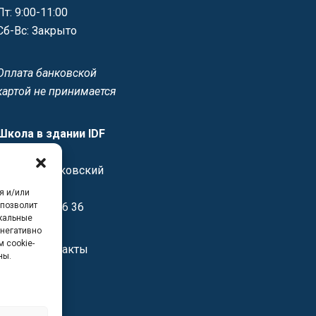
Пт: 9:00-11:00
Сб-Вс: Закрыто
Оплата банковской
картой не принимается
Школа в здании IDF
12/16 1й
Спасоналивковский
переулок
я и/или
 позволит
+7 499 237 46 36
икальные
 негативно
 cookie-
Другие контакты
ны.