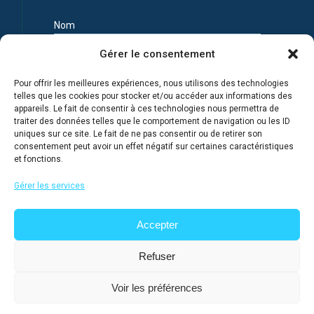
Nom
Gérer le consentement
Prénom
Pour offrir les meilleures expériences, nous utilisons des technologies
telles que les cookies pour stocker et/ou accéder aux informations des
appareils. Le fait de consentir à ces technologies nous permettra de
Adresse e-mail
traiter des données telles que le comportement de navigation ou les ID
uniques sur ce site. Le fait de ne pas consentir ou de retirer son
consentement peut avoir un effet négatif sur certaines caractéristiques
et fonctions.
Je m'inscris en connaissance de la Politique de
confidentialité du site
Gérer les services
Accepter
Refuser
Voir les préférences
@ 2026
Lycée français de Moscou
, tous droits réservés