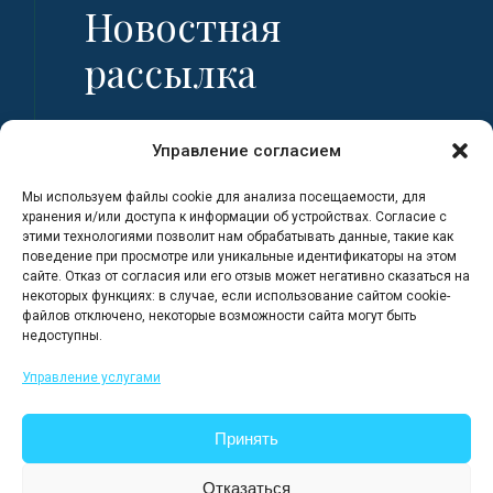
Новостная
рассылка
Имя
Управление согласием
Мы используем файлы cookie для анализа посещаемости, для
Фамилия
хранения и/или доступа к информации об устройствах. Согласие с
этими технологиями позволит нам обрабатывать данные, такие как
поведение при просмотре или уникальные идентификаторы на этом
сайте. Отказ от согласия или его отзыв может негативно сказаться на
Адрес электронной почты
некоторых функциях: в случае, если использование сайтом cookie-
файлов отключено, некоторые возможности сайта могут быть
недоступны.
Я регистрируюсь, полностью
Управление услугами
ознакомившись с Политикой
конфиденциальности сайта.
Принять
Отказаться