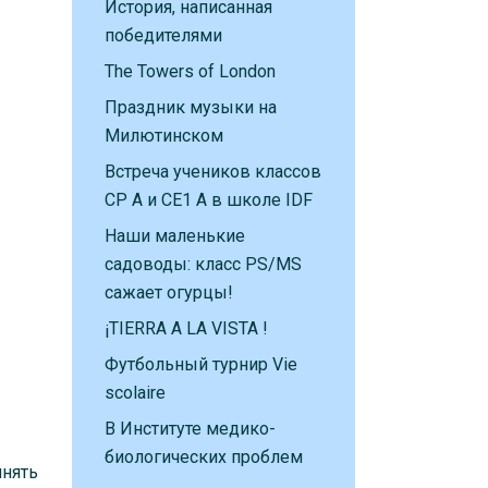
История, написанная
победителями
The Towers of London
Праздник музыки на
Милютинском
Встреча учеников классов
CP A и CE1 A в школе IDF
Наши маленькие
садоводы: класс PS/MS
сажает огурцы!
¡TIERRA A LA VISTA !
Футбольный турнир Vie
scolaire
В Институте медико-
биологических проблем
инять