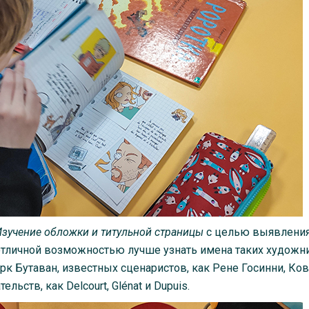
Изучение обложки и титульной страницы
с целью выявлени
отличной возможностью лучше узнать имена таких художн
к Бутаван, известных сценаристов, как Рене Госинни, Ко
ьств, как Delcourt, Glénat и Dupuis.