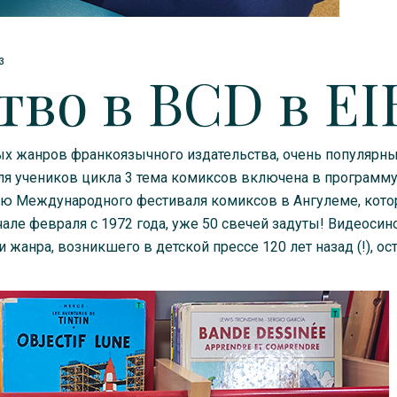
3
тво в BCD в EI
х жанров франкоязычного издательства, очень популярн
Для учеников цикла 3 тема комиксов включена в программ
учаю Международного фестиваля комиксов в Ангулеме, кот
але февраля с 1972 года, уже 50 свечей задуты! Видеосин
жанра, возникшего в детской прессе 120 лет назад (!), ос