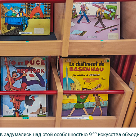
-го
 задумались над этой особенностью 9
искусства объед