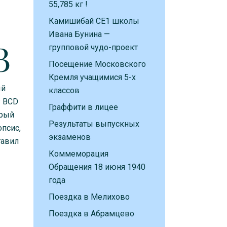
55,785 кг !
Камишибай CE1 школы
Ивана Бунина —
B
групповой чудо-проект
Посещение Московского
Кремля учащимися 5-х
ый
классов
у BCD
Граффити в лицее
орый
Результаты выпускных
опсис,
экзаменов
тавил
Коммеморация
Обращения 18 июня 1940
года
Поездка в Мелихово
Поездка в Абрамцево