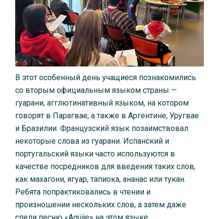
В этот особенный день учащиеся познакомились
со вторым официальным языком страны —
гуарани, агглютинативный языком, на котором
говорят в Парагвае, а также в Аргентине, Уругвае
и Бразилии. Французский язык позаимствовал
некоторые слова из гуарани. Испанский и
португальский языки часто используются в
качестве посредников для введения таких слов,
как махагони, ягуар, тапиока, ананас или тукан.
Ребята попрактиковались в чтении и
произношении нескольких слов, а затем даже
спели песню «Agüije» на этом языке.