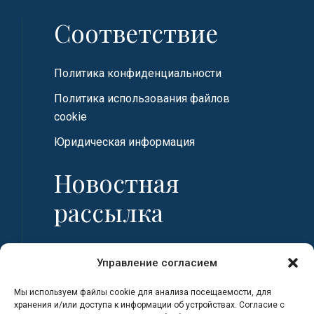
Соответствие
Политика конфиденциальности
Политика использования файлов
cookie
Юридическая информация
Новостная
рассылка
Имя
Управление согласием
Мы используем файлы cookie для анализа посещаемости, для
Фамилия
хранения и/или доступа к информации об устройствах. Согласие с