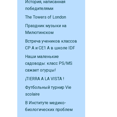
История, написанная
победителями
The Towers of London
Праздник музыки на
Милютинском
Встреча учеников классов
CP A и CE1 A в школе IDF
Наши маленькие
садоводы: класс PS/MS
сажает огурцы!
¡TIERRA A LA VISTA !
Футбольный турнир Vie
scolaire
В Институте медико-
биологических проблем