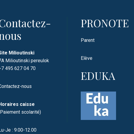
Contactez-
PRONOTE
nous
Parent
Site Milioutinski
Elève
7A Milioutinski pereulok
+7 495 627 04 70
EDUKA
Contactez-nous
Horaires caisse
(Paiement scolarité)
Lu-Je : 9.00-12.00