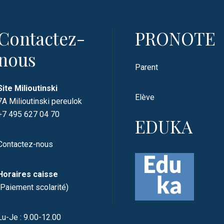
Contactez-
PRONOTE
nous
Parent
Site Milioutinski
Elève
7A Milioutinski pereulok
+7 495 627 04 70
EDUKA
Contactez-nous
Horaires caisse
(Paiement scolarité)
Lu-Je : 9.00-12.00