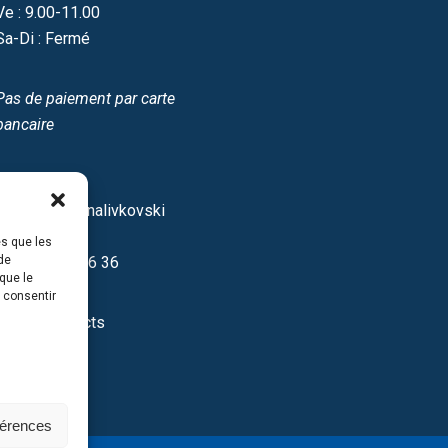
Ve : 9.00-11.00
Sa-Di : Fermé
Pas de paiement par carte
bancaire
Site IDF
12/16 Spasonalivkovski
pereulok
es que les
de
+7 499 237 46 36
que le
s consentir
Autres contacts
férences