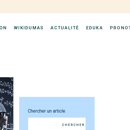
Espace Parent
Русский
(
Ru
Espace Élève
ION
WIKIDUMAS
ACTUALITÉ
EDUKA
PRONO
Espace Pare
Русский
(
R
Espace Élè
Chercher un article
CHERCHER