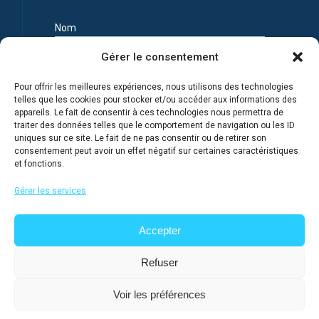
Nom
Gérer le consentement
Prénom
Pour offrir les meilleures expériences, nous utilisons des technologies
telles que les cookies pour stocker et/ou accéder aux informations des
appareils. Le fait de consentir à ces technologies nous permettra de
Adresse e-mail
traiter des données telles que le comportement de navigation ou les ID
uniques sur ce site. Le fait de ne pas consentir ou de retirer son
consentement peut avoir un effet négatif sur certaines caractéristiques
et fonctions.
Je m'inscris en connaissance de la Politique de
confidentialité du site
Gérer les services
Accepter
Refuser
Voir les préférences
@ 2026
Lycée français de Moscou
, tous droits réservés