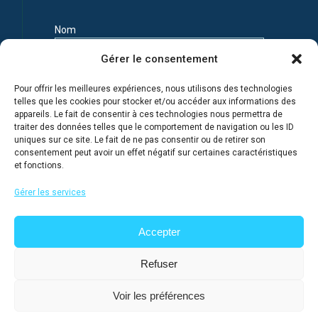
Nom
Gérer le consentement
Prénom
Pour offrir les meilleures expériences, nous utilisons des technologies
telles que les cookies pour stocker et/ou accéder aux informations des
appareils. Le fait de consentir à ces technologies nous permettra de
Adresse e-mail
traiter des données telles que le comportement de navigation ou les ID
uniques sur ce site. Le fait de ne pas consentir ou de retirer son
consentement peut avoir un effet négatif sur certaines caractéristiques
et fonctions.
Je m'inscris en connaissance de la Politique de
confidentialité du site
Gérer les services
Accepter
Refuser
Voir les préférences
@ 2026
Lycée français de Moscou
, tous droits réservés