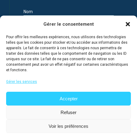
Nom
Gérer le consentement
Prénom
Pour offrir les meilleures expériences, nous utilisons des technologies
telles que les cookies pour stocker et/ou accéder aux informations des
appareils. Le fait de consentir à ces technologies nous permettra de
Adresse e-mail
traiter des données telles que le comportement de navigation ou les ID
uniques sur ce site. Le fait de ne pas consentir ou de retirer son
consentement peut avoir un effet négatif sur certaines caractéristiques
et fonctions.
Je m'inscris en connaissance de la Politique de
confidentialité du site
Gérer les services
Accepter
Refuser
Voir les préférences
@ 2026
Lycée français de Moscou
, tous droits réservés