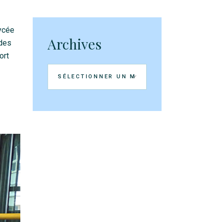
lycée
Archives
 des
ort
Archives