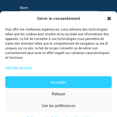
Nom
Gérer le consentement
Prénom
Pour offrir les meilleures expériences, nous utilisons des technologies
telles que les cookies pour stocker et/ou accéder aux informations des
appareils. Le fait de consentir à ces technologies nous permettra de
Adresse e-mail
traiter des données telles que le comportement de navigation ou les ID
uniques sur ce site. Le fait de ne pas consentir ou de retirer son
consentement peut avoir un effet négatif sur certaines caractéristiques
et fonctions.
Je m'inscris en connaissance de la Politique de
confidentialité du site
Gérer les services
Accepter
Refuser
Voir les préférences
@ 2026
Lycée français de Moscou
, tous droits réservés