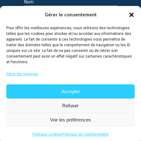
Nom
Gérer le consentement
Prénom
Pour offrir les meilleures expériences, nous utilisons des technologies
telles que les cookies pour stocker et/ou accéder aux informations des
appareils. Le fait de consentir à ces technologies nous permettra de
Adresse e-mail
traiter des données telles que le comportement de navigation ou les ID
uniques sur ce site. Le fait de ne pas consentir ou de retirer son
consentement peut avoir un effet négatif sur certaines caractéristiques
et fonctions.
Je m'inscris en connaissance de la Politique de
confidentialité du site
Gérer les services
Accepter
Refuser
Voir les préférences
@ 2026
Lycée français de Moscou
, tous droits réservés
Politique cookies
Politique de confidentialité
Site réalisé et hébergé par IP Sartre D.M.G