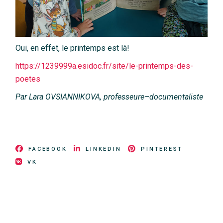
Oui, en effet, le printemps est là!
https://1239999a.esidoc.fr/site/le-printemps-des-
poetes
Par
Lara
OVSIANNIKOVA
,
professeure
–
documentaliste
FACEBOOK
LINKEDIN
PINTEREST
VK