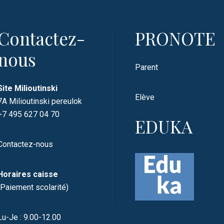
Contactez-
PRONOTE
nous
Parent
Site Milioutinski
Elève
7A Milioutinski pereulok
+7 495 627 04 70
EDUKA
Contactez-nous
Horaires caisse
(Paiement scolarité)
Lu-Je : 9.00-12.00