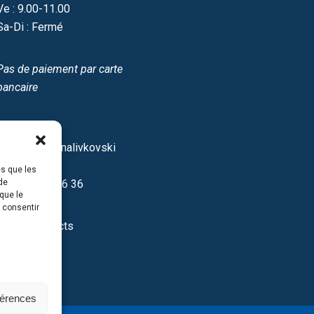
Ve : 9.00-11.00
Sa-Di : Fermé
Pas de paiement par carte
bancaire
Site IDF
12/16 Spasonalivkovski
pereulok
es que les
de
+7 499 237 46 36
que le
s consentir
Autres contacts
férences