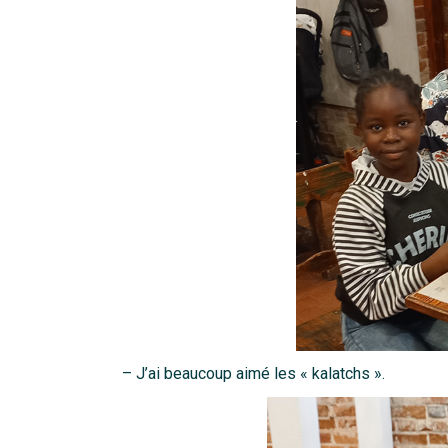
– J’ai beaucoup aimé les « kalatchs ».