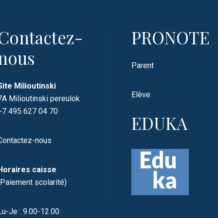
Contactez-
PRONOTE
nous
Parent
Site Milioutinski
Elève
7A Milioutinski pereulok
+7 495 627 04 70
EDUKA
Contactez-nous
Horaires caisse
(Paiement scolarité)
Lu-Je : 9.00-12.00