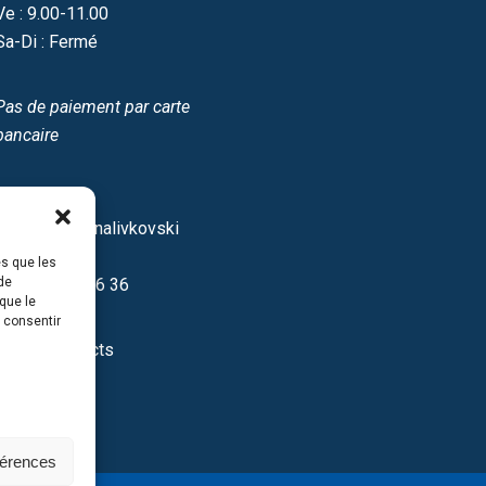
Ve : 9.00-11.00
Sa-Di : Fermé
Pas de paiement par carte
bancaire
Site IDF
12/16 Spasonalivkovski
pereulok
es que les
de
+7 499 237 46 36
que le
s consentir
Autres contacts
férences