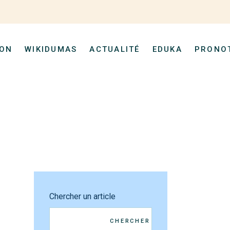
Espace Parent
Русский
(
Ru
Espace Élève
ION
WIKIDUMAS
ACTUALITÉ
EDUKA
PRONO
Espace Pare
Русский
(
R
Espace Élè
Chercher un article
CHERCHER