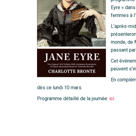
Eyre » dans
femmes à l’
L’après-mid
présenteron
monde, de M
passant par 
Cet événeme
peuvent s'in
En compléme
dès ce lundi 10 mars.
Programme détaillé de la journée:
ici