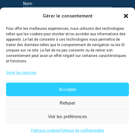
Nom
Gérer le consentement
Prénom
Pour offrir les meilleures expériences, nous utilisons des technologies
telles que les cookies pour stocker et/ou accéder aux informations des
appareils. Le fait de consentir à ces technologies nous permettra de
Adresse e-mail
traiter des données telles que le comportement de navigation ou les ID
uniques sur ce site. Le fait de ne pas consentir ou de retirer son
consentement peut avoir un effet négatif sur certaines caractéristiques
et fonctions.
Je m'inscris en connaissance de la Politique de
confidentialité du site
Gérer les services
Accepter
Refuser
Voir les préférences
@ 2026
Lycée français de Moscou
, tous droits réservés
Politique cookies
Politique de confidentialité
Site réalisé et hébergé par IP Sartre D.M.G