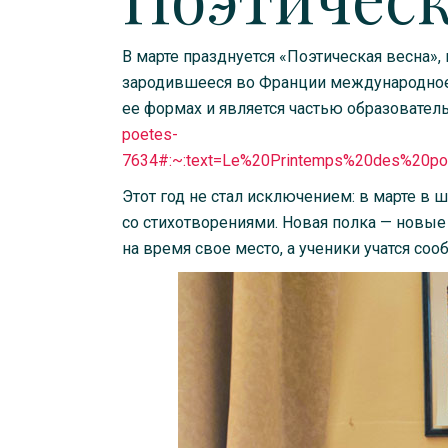
В марте празднуется «Поэтическая весна»,
зародившееся во Франции международное 
ее формах и является частью образовател
poetes-
7634#:~:text=Le%20Printemps%20des%20p
Этот год не стал исключением: в марте в
со стихотворениями. Новая полка — новые
на время свое место, а ученики учатся со