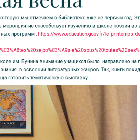
 которую мы отмечаем в библиотеке уже не первый год. Эт
мероприятие способствует изучению в школе поэзии во 
ьных программ :
https://www.education.gouv.fr/le-printemps-d
o%C3%A8tes%20se,po%C3%A9sie%20sous%20toutes%20ses%
 школе им. Бунина внимание учащихся было направлено на 
 знания в освоении литературных жанров. Так, книги поки
обща готовить тематическую выставку.