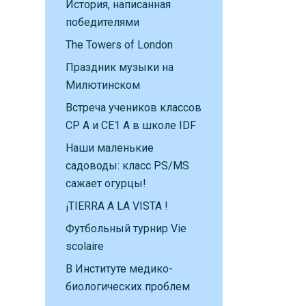
История, написанная
победителями
The Towers of London
Праздник музыки на
Милютинском
Встреча учеников классов
CP A и CE1 A в школе IDF
Наши маленькие
садоводы: класс PS/MS
сажает огурцы!
¡TIERRA A LA VISTA !
Футбольный турнир Vie
scolaire
В Институте медико-
биологических проблем