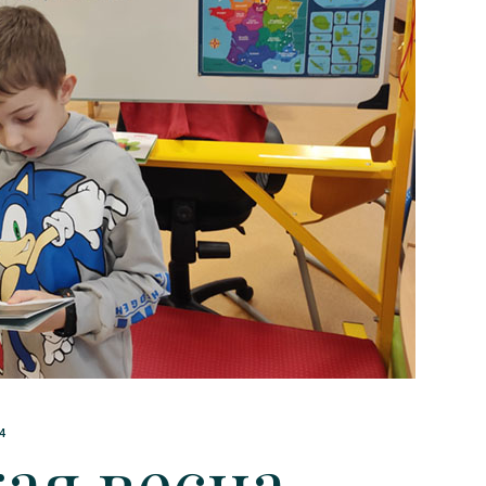
4
ая весна