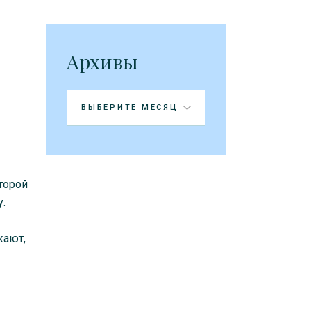
Архивы
Архивы
торой
.
жают,