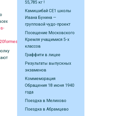
55,785 кг !
Камишибай CE1 школы
о
Ивана Бунина —
всех
групповой чудо-проект
es-
Посещение Московского
Кремля учащимися 5-х
20formes.
классов
полку
Граффити в лицее
дают
Результаты выпускных
экзаменов
Коммеморация
Обращения 18 июня 1940
года
Поездка в Мелихово
Поездка в Абрамцево