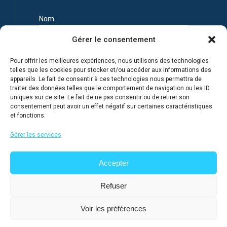
Nom
Gérer le consentement
Prénom
Pour offrir les meilleures expériences, nous utilisons des technologies
telles que les cookies pour stocker et/ou accéder aux informations des
appareils. Le fait de consentir à ces technologies nous permettra de
Adresse e-mail
traiter des données telles que le comportement de navigation ou les ID
uniques sur ce site. Le fait de ne pas consentir ou de retirer son
consentement peut avoir un effet négatif sur certaines caractéristiques
et fonctions.
Je m'inscris en connaissance de la Politique de
confidentialité du site
Gérer les services
Accepter
Refuser
Voir les préférences
@ 2026
Lycée français de Moscou
, tous droits réservés