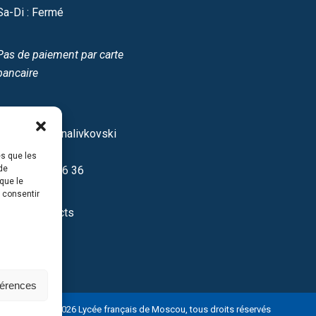
Sa-Di : Fermé
Pas de paiement par carte
bancaire
Site IDF
12/16 Spasonalivkovski
pereulok
es que les
de
+7 499 237 46 36
que le
s consentir
Autres contacts
férences
@ 2026
Lycée français de Moscou
, tous droits réservés