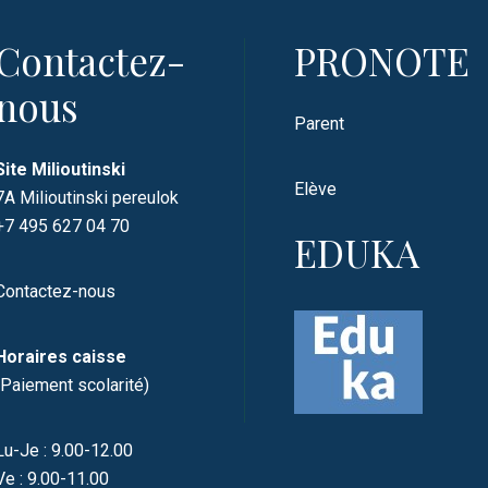
Contactez-
PRONOTE
nous
Parent
Site Milioutinski
Elève
7A Milioutinski pereulok
+7 495 627 04 70
EDUKA
Contactez-nous
Horaires caisse
(Paiement scolarité)
Lu-Je : 9.00-12.00
Ve : 9.00-11.00